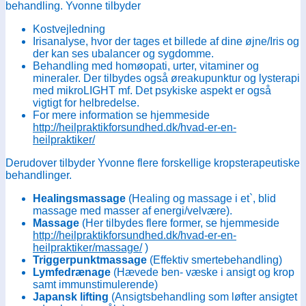
behandling. Yvonne tilbyder
Kostvejledning
Irisanalyse, hvor der tages et billede af dine øjne/Iris og
der kan ses ubalancer og sygdomme.
Behandling med homøopati, urter, vitaminer og
mineraler. Der tilbydes også øreakupunktur og lysterapi
med mikroLIGHT mf. Det psykiske aspekt er også
vigtigt for helbredelse.
For mere information se hjemmeside
http://heilpraktikforsundhed.dk/hvad-er-en-
heilpraktiker/
Derudover tilbyder Yvonne flere forskellige kropsterapeutiske
behandlinger.
Healingsmassage
(Healing og massage i et`, blid
massage med masser af energi/velvære).
Massage
(Her tilbydes flere former, se hjemmeside
http://heilpraktikforsundhed.dk/hvad-er-en-
heilpraktiker/massage/
)
Triggerpunktmassage
(Effektiv smertebehandling)
Lymfedrænage
(Hævede ben- væske i ansigt og krop
samt immunstimulerende)
Japansk lifting
(Ansigtsbehandling som løfter ansigtet