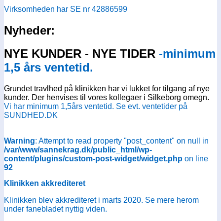
Virksomheden har SE nr 42886599
Nyheder:
NYE KUNDER - NYE TIDER
-minimum
1,5 års ventetid.
Grundet travlhed på klinikken har vi lukket for tilgang af nye
kunder. Der henvises til vores kollegaer i Silkeborg omegn.
Vi har minimum 1,5års ventetid. Se evt. ventetider på
SUNDHED.DK
Warning
: Attempt to read property "post_content" on null in
/var/www/sannekrag.dk/public_html/wp-
content/plugins/custom-post-widget/widget.php
on line
92
Klinikken akkrediteret
Klinikken blev akkrediteret i marts 2020. Se mere herom
under fanebladet nyttig viden.