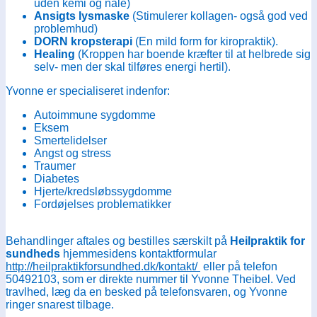
uden kemi og nåle)
Ansigts lysmaske
(Stimulerer kollagen- også god ved
problemhud)
DORN kropsterapi
(En mild form for kiropraktik).
Healing
(Kroppen har boende kræfter til at helbrede sig
selv- men der skal tilføres energi hertil).
Yvonne er specialiseret indenfor:
Autoimmune sygdomme
Eksem
Smertelidelser
Angst og stress
Traumer
Diabetes
Hjerte/kredsløbssygdomme
Fordøjelses problematikker
Behandlinger aftales og bestilles særskilt på
Heilpraktik for
sundheds
hjemmesidens kontaktformular
http://heilpraktikforsundhed.dk/kontakt/
eller på telefon
50492103, som er direkte nummer til Yvonne Theibel. Ved
travlhed, læg da en besked på telefonsvaren, og Yvonne
ringer snarest tilbage.