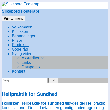
Hop
til
Silkeborg Fodterapi
indhold
Søg
Primær menu
Velkommen
Klinikken
Behandlinger
Priser
Produkter
Gode råd
Nyttig viden
Akkreditering
Links
Datapolitik
Kontakt
Søg
efter:
Heilpraktik for Sundhed
I klinikken
Heilpraktik for sundhed
tilbydes der Heilpraktik
konsultationer. Det indbefatter en grundig undersøgelse og