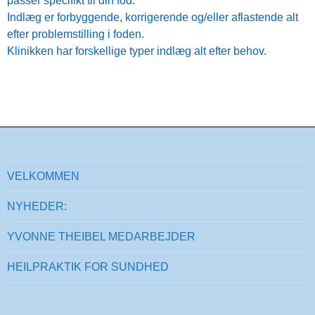
passer specifikt til din fod.
Indlæg er forbyggende, korrigerende og/eller aflastende alt
efter problemstilling i foden.
Klinikken har forskellige typer indlæg alt efter behov.
VELKOMMEN
NYHEDER:
YVONNE THEIBEL MEDARBEJDER
HEILPRAKTIK FOR SUNDHED