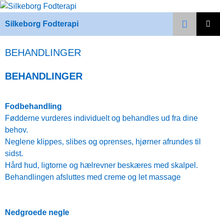
Hop
til
Søg
Silkeborg Fodterapi
indhold
PRIMÆ
MENU
BEHANDLINGER
BEHANDLINGER
Fodbehandling
Fødderne vurderes individuelt og behandles ud fra dine
behov.
Neglene klippes, slibes og oprenses, hjørner afrundes til
sidst.
Hård hud, ligtorne og hælrevner beskæres med skalpel.
Behandlingen afsluttes med creme og let massage
Nedgroede negle