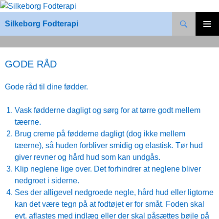
Hop
Søg
til
Silkeborg Fodterapi
indhold
PRIMÆ
MENU
GODE RÅD
Gode råd til dine fødder.
Vask fødderne dagligt og sørg for at tørre godt mellem
tæerne.
Brug creme på fødderne dagligt (dog ikke mellem
tæerne), så huden forbliver smidig og elastisk. Tør hud
giver revner og hård hud som kan undgås.
Klip neglene lige over. Det forhindrer at neglene bliver
nedgroet i siderne.
Ses der alligevel nedgroede negle, hård hud eller ligtorne
kan det være tegn på at fodtøjet er for småt. Foden skal
evt. aflastes med indlæg eller der skal påsættes bøjle på